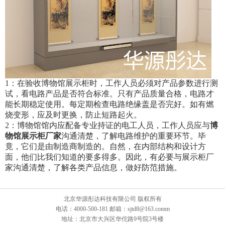
1：在验收博物馆展示柜时，工作人员必须对产品参数进行测
试，看电路产品是否符合标准。只有产品质量合格，电路才
能长期稳定使用。每定期检查电路绝缘盖是否完好。如有燃
烧变形，应及时更换，防止短路起火。
2：博物馆馆内应配备专业持证的电工人员，工作人员应与
博
物馆展示柜厂家
沟通清楚，了解电路维护的重要环节。毕
竟，它们是由制造商制造的。自然，在内部结构和设计方
面，他们比我们知道的要多得多。因此，有必要与展示柜厂
家沟通清楚，了解各类产品信息，做好防范措施。
北京华源彤达科技有限公司 版权所有
电话：4000-500-181 邮箱：sjtd8@163.comm
地址：北京市大兴区华佗路9号院3号楼